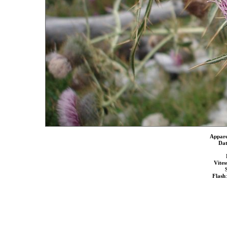
Appare
Dat
Vites
S
Flash